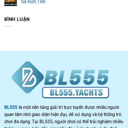
luận
Gà Kịch Tính
1
Giúp
ở
Thị
Săn
Kèo
Không
Trường
Jackpot
Chấp
có
Việt
Cực
Đồng
bình
BÌNH LUẬN
Nam
Dễ
Banh
luận
Cho
–
ở
Người
Hướng
Trường
Mới
Dẫn
Gà
Cách
Thomo
Đọc
–
Kèo
Điểm
Chuẩn
Hẹn
Xác
Của
Những
Trận
Đá
Gà
Kịch
Tính
BL555
là một nền tảng giải trí trực tuyến được nhiều người
quan tâm nhờ giao diện hiện đại, dễ sử dụng và hệ thống trò
chơi đa dạng. Tại BL555, người chơi có thể trải nghiệm nhiều