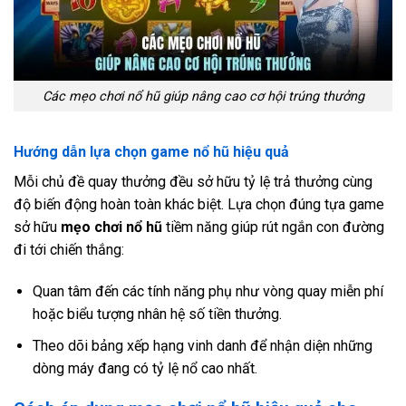
Các mẹo chơi nổ hũ giúp nâng cao cơ hội trúng thưởng
Hướng dẫn lựa chọn game nổ hũ hiệu quả
Mỗi chủ đề quay thưởng đều sở hữu tỷ lệ trả thưởng cùng
độ biến động hoàn toàn khác biệt. Lựa chọn đúng tựa game
sở hữu
mẹo chơi nổ hũ
tiềm năng giúp rút ngắn con đường
đi tới chiến thắng:
Quan tâm đến các tính năng phụ như vòng quay miễn phí
hoặc biểu tượng nhân hệ số tiền thưởng.
Theo dõi bảng xếp hạng vinh danh để nhận diện những
dòng máy đang có tỷ lệ nổ cao nhất.