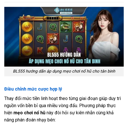
BL555 hướng dẫn áp dụng mẹo chơi nổ hũ cho tân binh
Điều chỉnh mức cược hợp lý
Thay đổi mức tiền linh hoạt theo từng giai đoạn giúp duy trì
nguồn vốn bền bỉ qua nhiều vòng đấu. Phương pháp thực
hiện
mẹo chơi nổ hũ
này đòi hỏi sự kiên nhẫn cùng khả
năng phán đoán nhạy bén: