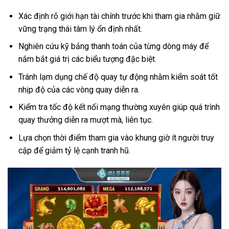
Xác định rõ giới hạn tài chính trước khi tham gia nhằm giữ
vững trạng thái tâm lý ổn định nhất.
Nghiên cứu kỹ bảng thanh toán của từng dòng máy để
nắm bắt giá trị các biểu tượng đặc biệt.
Tránh lạm dụng chế độ quay tự động nhằm kiểm soát tốt
nhịp độ của các vòng quay diễn ra.
Kiểm tra tốc độ kết nối mạng thường xuyên giúp quá trình
quay thưởng diễn ra mượt mà, liên tục.
Lựa chọn thời điểm tham gia vào khung giờ ít người truy
cập để giảm tỷ lệ cạnh tranh hũ.